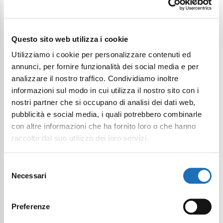
Continua a esplorare
Questo sito web utilizza i cookie
Il tuo viaggio digitale dentro Cesenatico
Utilizziamo i cookie per personalizzare contenuti ed
annunci, per fornire funzionalità dei social media e per
analizzare il nostro traffico. Condividiamo inoltre
informazioni sul modo in cui utilizza il nostro sito con i
nostri partner che si occupano di analisi dei dati web,
pubblicità e social media, i quali potrebbero combinarle
con altre informazioni che ha fornito loro o che hanno
raccolto dal suo utilizzo dei loro servizi.
Selezione
Necessari
del
consenso
Preferenze