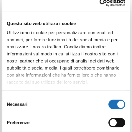
Continua a esplorare
Questo sito web utilizza i cookie
Il tuo viaggio digitale dentro Cesenatico
Utilizziamo i cookie per personalizzare contenuti ed
annunci, per fornire funzionalità dei social media e per
analizzare il nostro traffico. Condividiamo inoltre
informazioni sul modo in cui utilizza il nostro sito con i
nostri partner che si occupano di analisi dei dati web,
pubblicità e social media, i quali potrebbero combinarle
con altre informazioni che ha fornito loro o che hanno
raccolto dal suo utilizzo dei loro servizi.
Selezione
Necessari
del
consenso
Preferenze