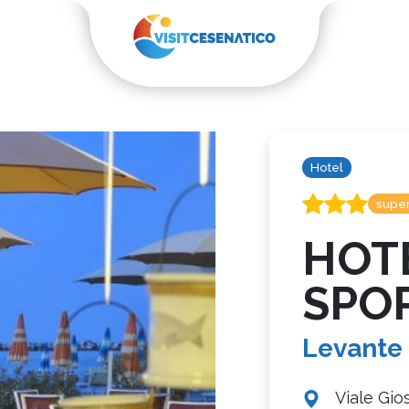
Hotel
super
HOT
SPO
Levante
Viale Gio