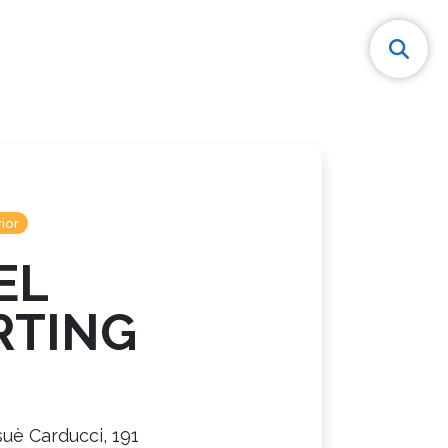
ior
EL
RTING
suè Carducci, 191