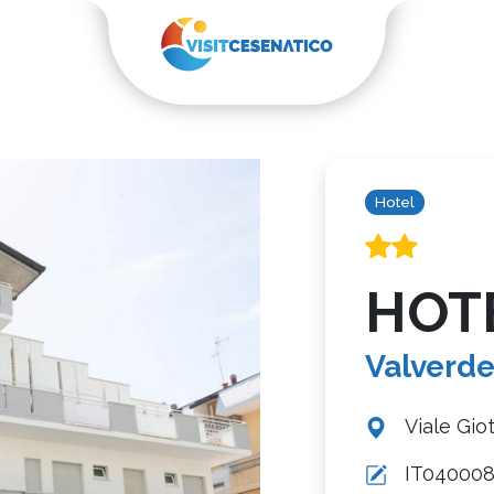
Hotel
HOT
Valverd
Viale Gio
IT04000