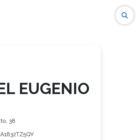
EL EUGENIO
e
tto, 38
8A1832TZ5QY