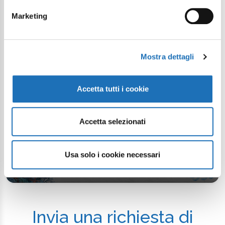
Marketing
Mostra dettagli
Accetta tutti i cookie
Accetta selezionati
Mare e Family
LABORATORI CREATIVI DI NATALE -
Usa solo i cookie necessari
MUSEO DELLA MARINERIA
Invia una richiesta di