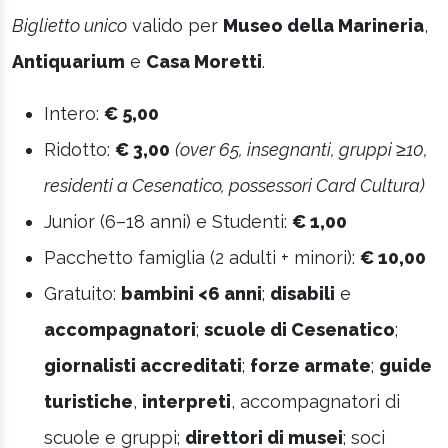
Biglietto unico
valido per
Museo della Marineria
,
Antiquarium
e
Casa Moretti
.
Intero:
€ 5,00
Ridotto:
€ 3,00
(over 65, insegnanti, gruppi ≥10,
residenti a Cesenatico, possessori Card Cultura)
Junior (6–18 anni) e Studenti:
€ 1,00
Pacchetto famiglia (2 adulti + minori):
€ 10,00
Gratuito:
bambini <6 anni
;
disabili
e
accompagnatori
;
scuole di Cesenatico
;
giornalisti accreditati
;
forze armate
;
guide
turistiche
,
interpreti
, accompagnatori di
scuole e gruppi;
direttori di musei
; soci