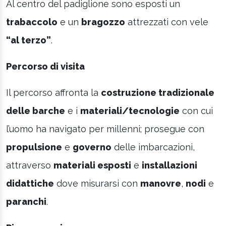
Al centro del padiglione sono esposti un
trabaccolo
e un
bragozzo
attrezzati con vele
“al terzo”
.
Percorso di visita
Il percorso affronta la
costruzione tradizionale
delle barche
e i
materiali/tecnologie
con cui
l’uomo ha navigato per millenni; prosegue con
propulsione
e
governo
delle imbarcazioni,
attraverso
materiali esposti
e
installazioni
didattiche
dove misurarsi con
manovre
,
nodi
e
paranchi
.