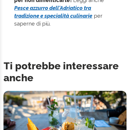
per non dimenticarle!
Leggi anche
Pesce azzurro dell'Adriatico tra
tradizione e specialità
culinarie
per
saperne di più.
Ti potrebbe interessare
anche