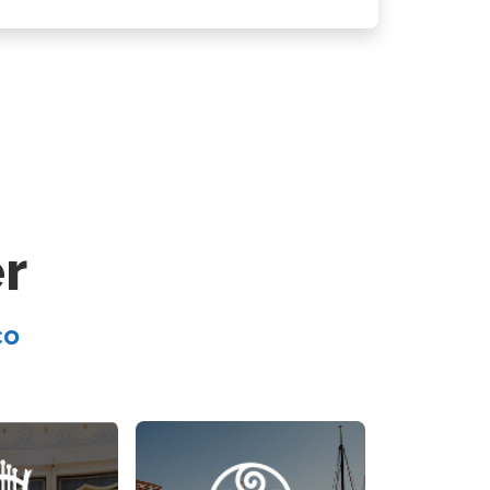
er
co