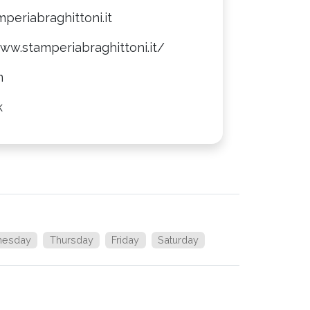
periabraghittoni.it
ww.stamperiabraghittoni.it/
m
k
esday
Thursday
Friday
Saturday