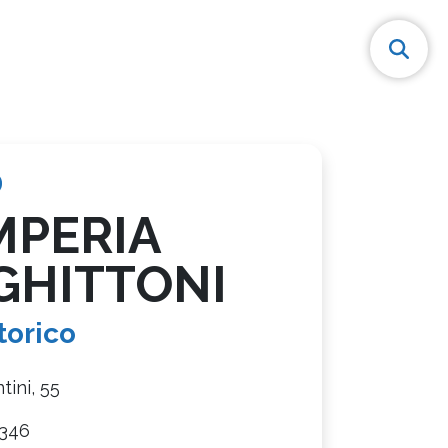
MPERIA
GHITTONI
torico
tini, 55
346