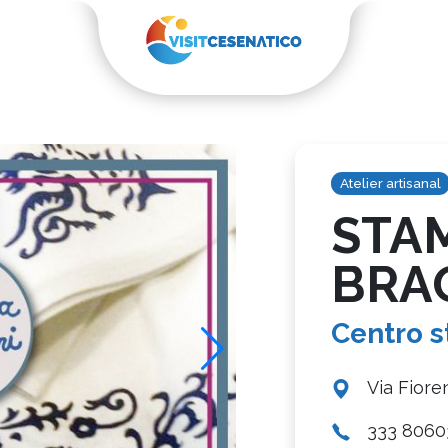
Atelier artisanal
STA
BRA
Centro s
Via Fioren
333 8060