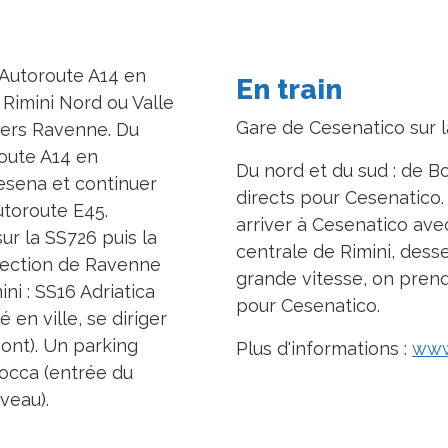
: Autoroute A14 en
En train
 Rimini Nord ou Valle
Gare de Cesenatico sur l
vers Ravenne. Du
route A14 en
Du nord et du sud : de Bo
Cesena et continuer
directs pour Cesenatico.
utoroute E45.
arriver à Cesenatico avec
ur la SS726 puis la
centrale de Rimini, desse
rection de Ravenne
grande vitesse, on pren
ni : SS16 Adriatica
pour Cesenatico.
 en ville, se diriger
pont). Un parking
Plus d'informations :
www.
Rocca (entrée du
veau).