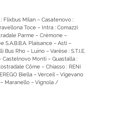
s : Flixbus Milan – Casatenovo :
avellona Toce – Intra : Comazzi
stradale Parme – Crémone –
e S.A.B.B.A. Plaisance – Asti –
li Bus Rho – Luino – Varèse : S.T.I.E.
– Castelnovo Monti – Guastalla :
utostradale Côme – Chiasso : RENI
EREGO Biella – Verceil – Vigevano
– Maranello – Vignola /