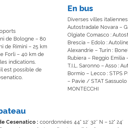
En bus
Diverses villes italienne
Autostradale Novara – Gr
roports
Olgiate Comasco : Auto
oni de Bologne – 80
Brescia – Edolo : Autoline
ni de Rimini – 25 km
Alexandrie – Turin : Bonel
e Forlì – 40 km de
Rubiera – Reggio Emilia 
es indications.
T.I.L. Saronno – Asso : A
il est possible de
Bormio – Lecco : STPS P
esenatico.
– Pavie / STAT Sassuolo 
MONTECCHI
bateau
de Cesenatico :
coordonnées 44° 12′ 32″ N – 12° 24′