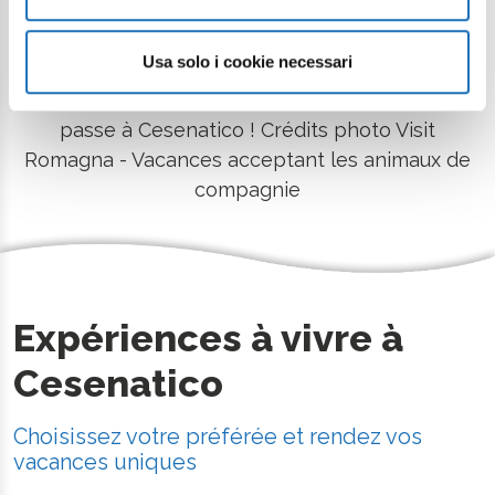
du village de pêcheurs. Ici, vous trouverez des
offres spéciales, des forfaits et de nombreuses
Usa solo i cookie necessari
activités pour rendre vos vacances encore plus
riches et amusantes. Découvrez tout ce qui se
passe à Cesenatico ! Crédits photo Visit
Romagna - Vacances acceptant les animaux de
compagnie
Expériences à vivre à
Cesenatico
Choisissez votre préférée et rendez vos
vacances uniques