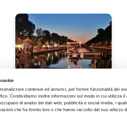
Plages et Mer
 cookie
rsonalizzare contenuti ed annunci, per fornire funzionalità dei so
12 JUN 2026 - 21 AOÛ 2026
ffico. Condividiamo inoltre informazioni sul modo in cui utilizza il 
LALLAPALOOZA DANS LA VENA
 occupano di analisi dei dati web, pubblicità e social media, i qual
MAZZARINI
azioni che ha fornito loro o che hanno raccolto dal suo utilizzo d