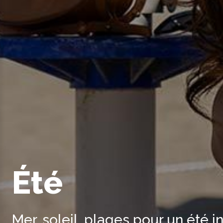
Été
Mer, soleil, plages pour un été in