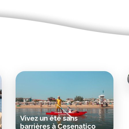
Vivez un été sans
barrières à Cesenatico