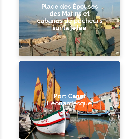
Place des Épouses
des Marins et
cabanes de pêcheurs
sur la jetée
Port Canal
Léonardesque