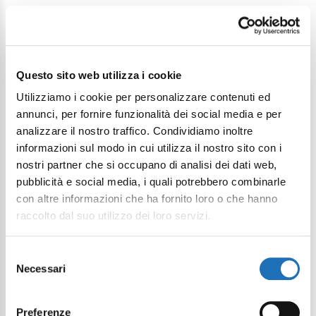
Ce que faire
Questo sito web utilizza i cookie
Gatteo Mare en été est une
Utilizziamo i cookie per personalizzare contenuti ed
véritable salle de sport en plein
annunci, per fornire funzionalità dei social media e per
air : sports de plage et
analizzare il nostro traffico. Condividiamo inoltre
aquatiques, excursions en
informazioni sul modo in cui utilizza il nostro sito con i
bateau ou à vélo, tournois de
nostri partner che si occupano di analisi dei dati web,
beach-volley, détente et
pubblicità e social media, i quali potrebbero combinarle
aquagym avec une équipe
con altre informazioni che ha fornito loro o che hanno
d'animation infatigable. Pour les
raccolto dal suo utilizzo dei loro servizi.
enfants, beaucoup de
divertissement et la possibilité
Selezione
Necessari
del
de participer au cours innovant
consenso
de baby-sauvetage ! De plus,
l'Association Delphinos
Preferenze