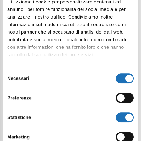
Utilizziamo i cookie per personalizzare contenuti ed
Um 20:30 Uhr am Kanalhafen, Bereich
annunci, per fornire funzionalità dei social media e per
Squero, kehrt die spektakuläre
analizzare il nostro traffico. Condividiamo inoltre
Herausforderung zwischen den
informazioni sul modo in cui utilizza il nostro sito con i
Gemeinden der Romagna um die
nostri partner che si occupano di analisi dei dati web,
Eroberung des Palio della Cuccagna
pubblicità e social media, i quali potrebbero combinarle
zurück.
con altre informazioni che ha fornito loro o che hanno
raccolto dal suo utilizzo dei loro servizi.
1. und 2. August – Garibaldi-Fest
Eines der meist gefeierten Feste der
Selezione
Stadt:
Necessari
del
1. August: Treffen historischer Boote am
consenso
Kanalhafen, Palio della Cuccagna
Preferenze
zwischen den Stadtteilen, Aufführungen
und Wassermelonenverkostung.
Statistiche
2. August: Historischer Umzug mit
Behörden und Garibaldinern (Start um
9:15 Uhr vom Rathaus), Einschiffung auf
Marketing