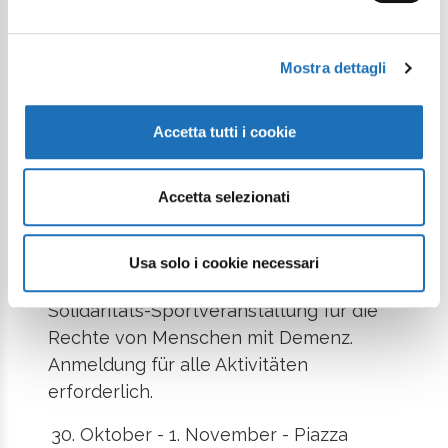
Motorschiffen und um 22 Uhr
musikalisches Feuerwerk über dem
Meer.
Mostra dettagli
14. August – Großes Fischerfest
(Rustida dei Pescatori)
Accetta tutti i cookie
Denn ab 19 Uhr im Bereich des
Fischmarktes, Verkostung von frischem
Accetta selezionati
Fisch, zubereitet von lokalen Fischern,
begleitet von Live-Musik.
Usa solo i cookie necessari
September 2026
Alzheimer-Marathon
–
Solidaritäts-Sportveranstaltung für die
Rechte von Menschen mit Demenz.
Anmeldung für alle Aktivitäten
erforderlich.
Oktober - 1. November - Piazza