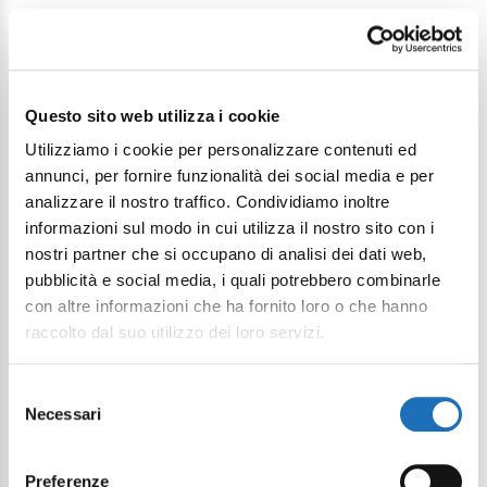
Questo sito web utilizza i cookie
Utilizziamo i cookie per personalizzare contenuti ed
annunci, per fornire funzionalità dei social media e per
analizzare il nostro traffico. Condividiamo inoltre
informazioni sul modo in cui utilizza il nostro sito con i
nostri partner che si occupano di analisi dei dati web,
Food-Netzwerk
pubblicità e social media, i quali potrebbero combinarle
con altre informazioni che ha fornito loro o che hanno
raccolto dal suo utilizzo dei loro servizi.
Geschmack, maritime und
romagnolische Aromen der Gemeinde
Selezione
Necessari
del
Cesenatico
consenso
Preferenze