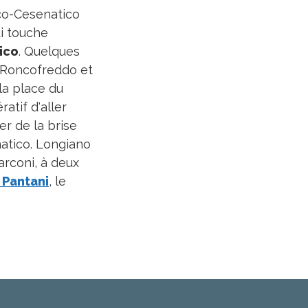
ico-Cesenatico
i touche
ico
. Quelques
, Roncofreddo et
la place du
atif d'aller
er de la brise
enatico. Longiano
arconi, à deux
 Pantani
, le