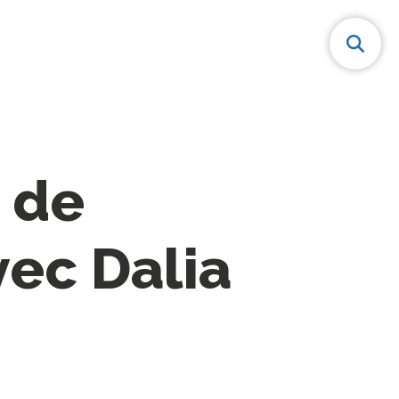
r de
vec Dalia