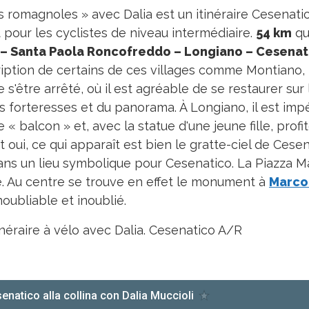
es romagnoles » avec Dalia est un itinéraire Cesenat
t pour les cyclistes de niveau intermédiaire.
54 km
qu
– Santa Paola Roncofreddo – Longiano – Cesenat
ription de certains de ces villages comme Montiano
s'être arrêté, où il est agréable de se restaurer sur 
forteresses et du panorama. À Longiano, il est impér
« balcon » et, avec la statue d'une jeune fille, profit
 Et oui, ce qui apparaît est bien le gratte-ciel de Ces
dans un lieu symbolique pour Cesenatico. La Piazza M
ge. Au centre se trouve en effet le monument à
Marco
oubliable et inoublié.
tinéraire à vélo avec Dalia. Cesenatico A/R