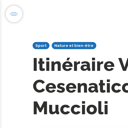
Sport
Nature et bien-être
Itinéraire 
Cesenatico
Muccioli