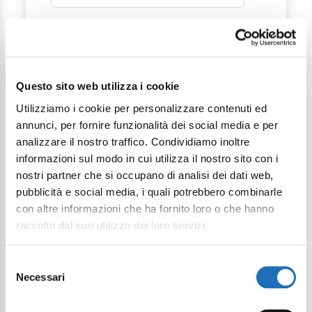
Messaggio
Questo sito web utilizza i cookie
Utilizziamo i cookie per personalizzare contenuti ed
annunci, per fornire funzionalità dei social media e per
analizzare il nostro traffico. Condividiamo inoltre
informazioni sul modo in cui utilizza il nostro sito con i
Desidero iscrivermi alla newsletter*
nostri partner che si occupano di analisi dei dati web,
pubblicità e social media, i quali potrebbero combinarle
Acconsento al trattamento dei dati
con altre informazioni che ha fornito loro o che hanno
personali come definito all'interno
raccolto dal suo utilizzo dei loro servizi.
della
Privacy Policy
*
Selezione
Invia richiesta
Necessari
del
consenso