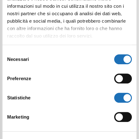
informazioni sul modo in cui utilizza il nostro sito con i
nostri partner che si occupano di analisi dei dati web,
pubblicità e social media, i quali potrebbero combinarle
con altre informazioni che ha fornito loro o che hanno
raccolto dal suo utilizzo dei loro servizi.
Selezione
Continua a esplorare
Necessari
del
consenso
Il tuo viaggio digitale dentro Cesenatico
Preferenze
Statistiche
Marketing