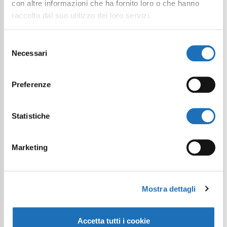
Continua a esplorare
con altre informazioni che ha fornito loro o che hanno
raccolto dal suo utilizzo dei loro servizi.
Il tuo viaggio digitale dentro Cesenatico
Selezione
Necessari
del
consenso
Preferenze
Statistiche
Marketing
Mostra dettagli
Accetta tutti i cookie