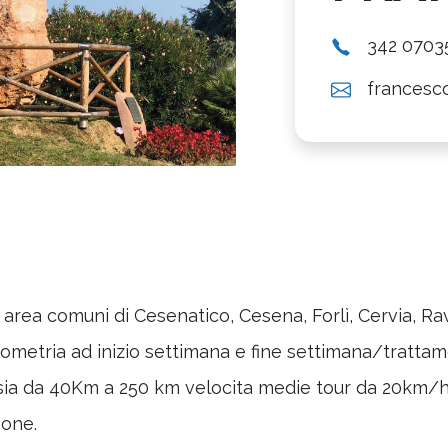
342 0703
francesco
 area comuni di Cesenatico, Cesena, Forlì, Cervia, Rav
licometria ad inizio settimana e fine settimana/trat
ssia da 40Km a 250 km velocita medie tour da 20km/h
sone.