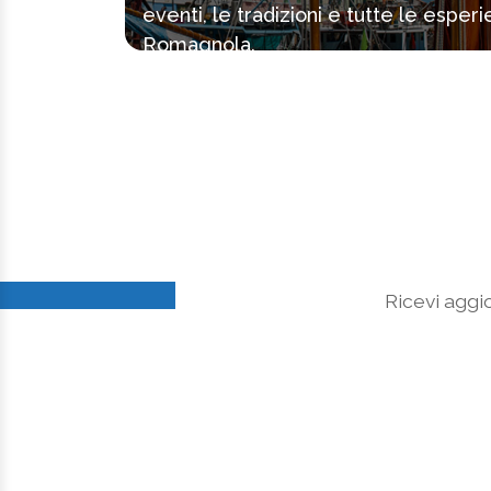
eventi, le tradizioni e tutte le espe
Romagnola.
Ricevi aggio