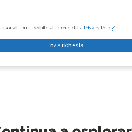
rsonali come definito all'interno della
Privacy Policy
*
Invia richiesta
ontinua a esplora