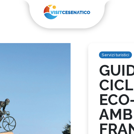
Servizi turistici
GUI
CICL
ECO
AMB
FRA