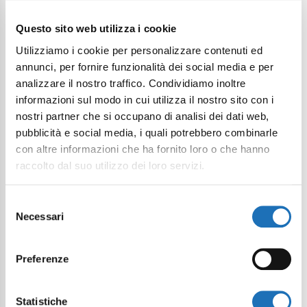
Questo sito web utilizza i cookie
Utilizziamo i cookie per personalizzare contenuti ed
Desidero iscrivermi alla newsletter*
annunci, per fornire funzionalità dei social media e per
Acconsento al trattamento dei dati
analizzare il nostro traffico. Condividiamo inoltre
personali come definito all'interno
informazioni sul modo in cui utilizza il nostro sito con i
della
Privacy Policy
*
nostri partner che si occupano di analisi dei dati web,
pubblicità e social media, i quali potrebbero combinarle
con altre informazioni che ha fornito loro o che hanno
Invia richiesta
raccolto dal suo utilizzo dei loro servizi.
Selezione
Necessari
del
consenso
Preferenze
Continua a esplorare
Statistiche