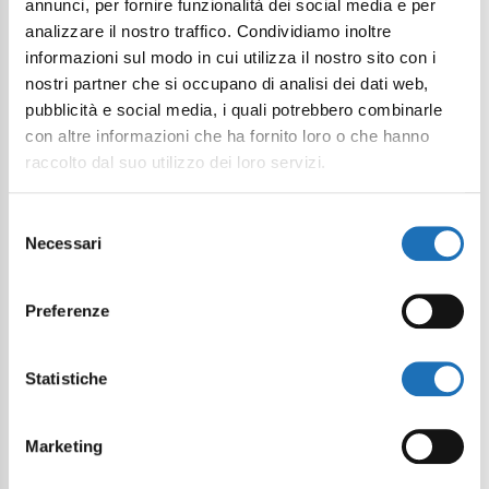
annunci, per fornire funzionalità dei social media e per
analizzare il nostro traffico. Condividiamo inoltre
informazioni sul modo in cui utilizza il nostro sito con i
nostri partner che si occupano di analisi dei dati web,
pubblicità e social media, i quali potrebbero combinarle
con altre informazioni che ha fornito loro o che hanno
raccolto dal suo utilizzo dei loro servizi.
Selezione
Necessari
del
Museo Marineria: una nuova sala
consenso
racconta i "passaggi" a Cesenatico di
Leonardo e Garibaldi
Preferenze
Articolo
Statistiche
Marketing