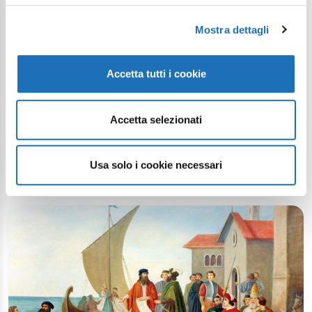
Mostra dettagli
Accetta tutti i cookie
Il patrimonio UNESCO a un passo da
Accetta selezionati
Cesenatico
Articolo
Usa solo i cookie necessari