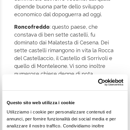
dipende buona parte dello sviluppo
economico dal dopoguerra ad oggi.
Roncofreddo
: questo paese, che
constava di ben sette castelli, fu
dominato dai Malatesta di Cesena. Dei
sette castelli rimangono in vita la Rocca
del Castellaccio, il Castello di Sorrivoli e
quello di Monteleone. Vi sono inoltre
numerose chiese degne di nota.
Montiano
: sviluppatosi sotto il dominio
dei Longobardi, il paese fu poi dominato
dai Malatesta di Sogliano. Di notevole
Questo sito web utilizza i cookie
interesse sono le mura della rocca,
Utilizziamo i cookie per personalizzare contenuti ed
sopravvissute all'ultimo conflitto
annunci, per fornire funzionalità dei social media e per
mondiale, le Chiese di San Francesco e
analizzare il nostro traffico. Condividiamo inoltre