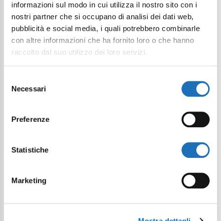
informazioni sul modo in cui utilizza il nostro sito con i
Sant’Agata e quella dei Tre Monti.
nostri partner che si occupano di analisi dei dati web,
Per tenervi aggiornati su tutti gli
pubblicità e social media, i quali potrebbero combinarle
itinerari da percorrere in bicicletta,
con altre informazioni che ha fornito loro o che hanno
raccolto dal suo utilizzo dei loro servizi.
date un'occhiata alle experience di
Cesenatico Bike
.
Selezione
Necessari
del
consenso
Preferenze
Ti potrebbe interessare
Statistiche
anche
Marketing
Mostra dettagli