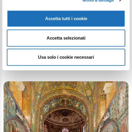
Accetta tutti i cookie
La vela al terzo della Romagna
Accetta selezionati
dichiarata “patrimonio culturale
immateriale”
Usa solo i cookie necessari
Articolo