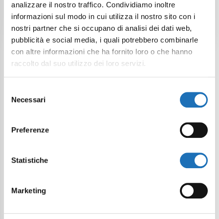
analizzare il nostro traffico. Condividiamo inoltre
disabilità
informazioni sul modo in cui utilizza il nostro sito con i
nostri partner che si occupano di analisi dei dati web,
pubblicità e social media, i quali potrebbero combinarle
con altre informazioni che ha fornito loro o che hanno
raccolto dal suo utilizzo dei loro servizi.
Selezione
Continua a esplorare
Necessari
del
consenso
Il tuo viaggio digitale dentro Cesenatico
Preferenze
Statistiche
Marketing