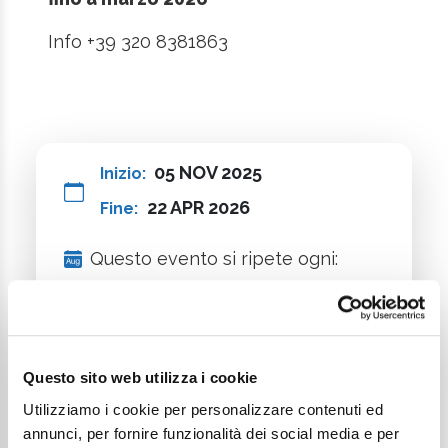
Info +39 320 8381863
05 NOV 2025
Inizio:
22 APR 2026
Fine:
Questo evento si ripete ogni:
Martedì
Mercoledì
Venerdì
Sabato
Domenica
Questo sito web utilizza i cookie
Palazzo del Turismo Cesenatico
Utilizziamo i cookie per personalizzare contenuti ed
annunci, per fornire funzionalità dei social media e per
Accessibile a persone con