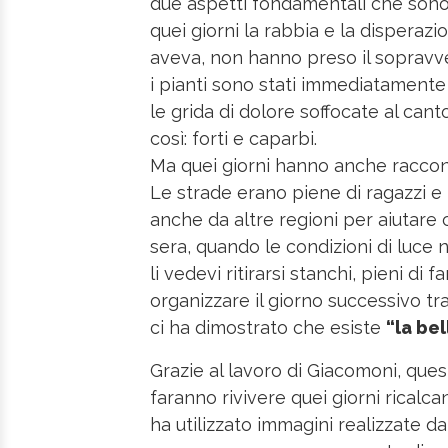
due aspetti fondamentali che sono s
quei giorni la rabbia e la disperazi
aveva, non hanno preso il sopravve
i pianti sono stati immediatamente s
le grida di dolore soffocate al cant
così: forti e caparbi.
Ma quei giorni hanno anche racconta
Le strade erano piene di ragazzi 
anche da altre regioni per aiutare
sera, quando le condizioni di luce 
li vedevi ritirarsi stanchi, pieni di 
organizzare il giorno successivo tra 
ci ha dimostrato che esiste
“la be
Grazie al lavoro di Giacomoni, ques
faranno rivivere quei giorni ricalcand
ha utilizzato immagini realizzate da