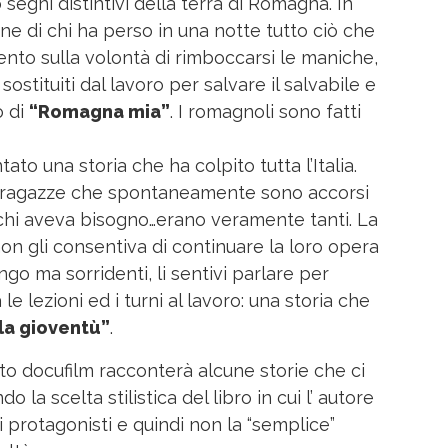
egni distintivi della terra di Romagna. In
one di chi ha perso in una notte tutto ciò che
nto sulla volontà di rimboccarsi le maniche,
ostituiti dal lavoro per salvare il salvabile e
o di
“Romagna mia”
. I romagnoli sono fatti
to una storia che ha colpito tutta l’Italia.
e ragazze che spontaneamente sono accorsi
 chi aveva bisogno…erano veramente tanti. La
non gli consentiva di continuare la loro opera
fango ma sorridenti, li sentivi parlare per
le lezioni ed i turni al lavoro: una storia che
lla gioventù”
.
to docufilm racconterà alcune storie che ci
o la scelta stilistica del libro in cui l’ autore
i protagonisti e quindi non la “semplice”