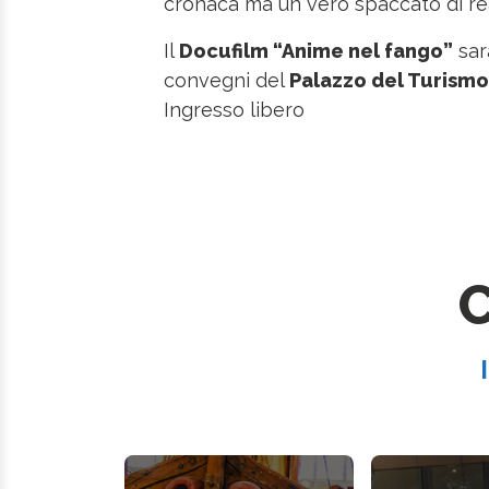
cronaca ma un vero spaccato di rea
Il
Docufilm “Anime nel fango”
sar
convegni del
Palazzo del Turismo,
Ingresso libero
C