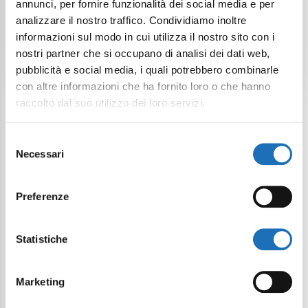
annunci, per fornire funzionalità dei social media e per
Organizzato da
analizzare il nostro traffico. Condividiamo inoltre
informazioni sul modo in cui utilizza il nostro sito con i
Progetto Porto
nostri partner che si occupano di analisi dei dati web,
pubblicità e social media, i quali potrebbero combinarle
con altre informazioni che ha fornito loro o che hanno
raccolto dal suo utilizzo dei loro servizi.
Selezione
Necessari
del
Continua a esplorare
consenso
Preferenze
Il tuo viaggio digitale dentro Cesenatico
Statistiche
Marketing