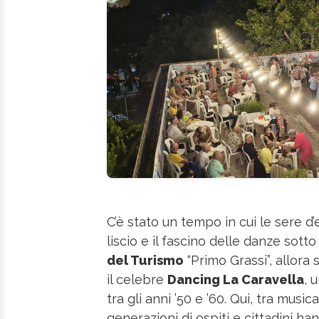
C’è stato un tempo in cui le sere d
liscio e il fascino delle danze sotto 
del Turismo
“Primo Grassi”, allora
il celebre
Dancing La Caravella
, 
tra gli anni ’50 e ’60. Qui, tra musi
generazioni di ospiti e cittadini ha