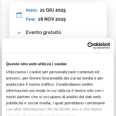
21 GIU 2025
Inizio:
16 NOV 2025
Fine:
Evento gratuito
Accessibile a persone con
disabilità
Questo sito web utilizza i cookie
Utilizziamo i cookie per personalizzare contenuti ed
annunci, per fornire funzionalità dei social media e per
analizzare il nostro traffico. Condividiamo inoltre
informazioni sul modo in cui utilizza il nostro sito con i
nostri partner che si occupano di analisi dei dati web,
Continua a esplorare
pubblicità e social media, i quali potrebbero combinarle
con altre informazioni che ha fornito loro o che hanno
Il tuo viaggio digitale dentro Cesenatico
raccolto dal suo utilizzo dei loro servizi.