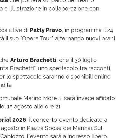
ssa
che porterà sul palco del Teatro
a e illustrazione in collaborazione con
ca il live di
Patty Pravo
, in programma il 24
erà il suo “Opera Tour”, alternando nuovi brani
nche
Arturo Brachetti
, che il 30 luglio
ta Brachetti”, uno spettacolo tra racconti,
 per lo spettacolo saranno disponibili online
dita.
 Comunale Marino Moretti sarà invece affidato
el 15 agosto alle ore 21.
rial 2026
, il concerto-evento dedicato a
 agosto in Piazza Spose dei Marinai. Sul
apiozzo. L’evento sarà a ingresso libero.