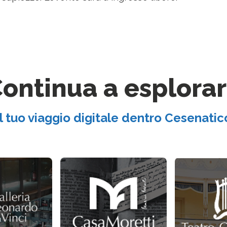
ontinua a esplora
Il tuo viaggio digitale dentro Cesenatic