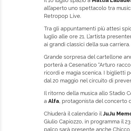
Il 10 luglio spazio a
Mattia Labade
all’aperto uno spettacolo tra music
Retropop Live.
Tra gli appuntamenti più attesi spic
luglio alle ore 21. L’artista present
ai grandi classici della sua carriera.
Grande sorpresa del cartellone a
porterà a Cesenatico “Arturo raccon
ricordi e magia scenica. I biglietti
dal 20 maggio nel circuito di preven
Il ritorno della musica allo Stadio
a
Alfa
, protagonista del concerto d
Chiuderà il calendario il
JuJu Memo
Giulio Capiozzo, in programma il 23
palco sarà presente anche Chicco C