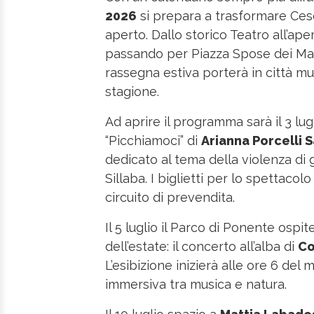
2026
si prepara a trasformare Ces
aperto. Dallo storico Teatro all’ap
passando per Piazza Spose dei Mar
rassegna estiva porterà in città mus
stagione.
Ad aprire il programma sarà il 3 lugli
“Picchiamoci” di
Arianna Porcelli 
dedicato al tema della violenza di 
Sillaba. I biglietti per lo spettaco
circuito di prevendita.
Il 5 luglio il Parco di Ponente ospit
dell’estate: il concerto all’alba di
C
L’esibizione inizierà alle ore 6 del
immersiva tra musica e natura.