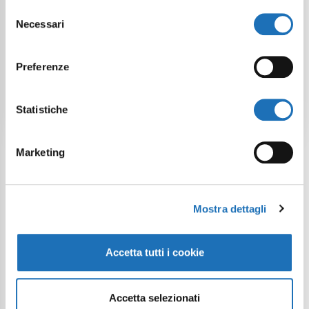
Selezione
Necessari
del
Evento gratuito
consenso
Preferenze
Accessibile a persone con
disabilità
Statistiche
Marketing
Mostra dettagli
Continua a esplorare
Accetta tutti i cookie
Il tuo viaggio digitale dentro Cesenatico
Accetta selezionati