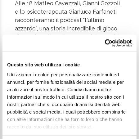
Alle 18 Matteo Cavezzali, Gianni Gozzoli
e lo psicoterapeuta Gianluca Farfaneti
racconteranno il podcast “L’ultimo
azzardo”, una storia incredibile di gioco
d’azzardo e dipendenza. La chiusura del
festival sarà affidata ad Alberto Grandi e
Daniele Soffiati con “DOI –
Denominazione di Origine Inventata”, il
Questo sito web utilizza i cookie
podcast che con ironia e leggerezza
Utilizziamo i cookie per personalizzare contenuti ed
distrugge i grandi miti della cucina
annunci, per fornire funzionalità dei social media e per
italiana.
analizzare il nostro traffico. Condividiamo inoltre
informazioni sul modo in cui utilizza il nostro sito con i
nostri partner che si occupano di analisi dei dati web,
pubblicità e social media, i quali potrebbero combinarle
con altre informazioni che ha fornito loro o che hanno
raccolto dal suo utilizzo dei loro servizi.
08 NOV 2024
Inizio:
10 NOV 2024
Fine: