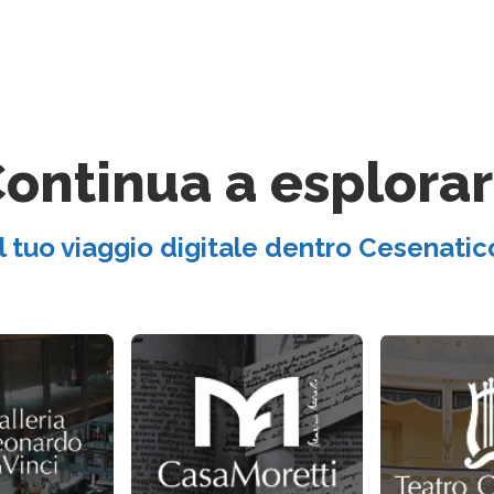
ontinua a esplora
Il tuo viaggio digitale dentro Cesenatic