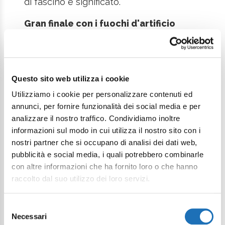
di fascino e significato.
Gran finale con i fuochi d'artificio
musicali
La
Festa di Garibaldi 2026
si
concluderà domenica sera
alle ore
22.00 sull'arenile di Piazza Andrea
Costa
con il tradizionale spettacolo di
Questo sito web utilizza i cookie
fuochi d'artificio musicali.
Utilizziamo i cookie per personalizzare contenuti ed
annunci, per fornire funzionalità dei social media e per
Lo show, realizzato con il supporto della
analizzare il nostro traffico. Condividiamo inoltre
Cooperativa Stabilimenti Balneari
informazioni sul modo in cui utilizza il nostro sito con i
Cesenatico
, partirà da undici
nostri partner che si occupano di analisi dei dati web,
piattaforme posizionate in mare e durerà
pubblicità e social media, i quali potrebbero combinarle
circa 25 minuti. Gli effetti pirotecnici
con altre informazioni che ha fornito loro o che hanno
raccolto dal suo utilizzo dei loro servizi.
saranno sincronizzati con sei celebri
brani musicali internazionali, dando vita a
Selezione
uno spettacolo suggestivo che
Necessari
del
illuminerà il cielo, la spiaggia e il mare di