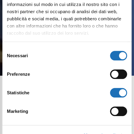
informazioni sul modo in cui utilizza il nostro sito con i
IL TESORO DEL
nostri partner che si occupano di analisi dei dati web,
pubblicità e social media, i quali potrebbero combinarle
CAPITANO - CACCIA
con altre informazioni che ha fornito loro o che hanno
raccolto dal suo utilizzo dei loro servizi.
AL TESORO DEL
Selezione
MUSEO
Necessari
del
consenso
Preferenze
Statistiche
Costo di
7 €
Marketing
Stagionalità:
Inverno