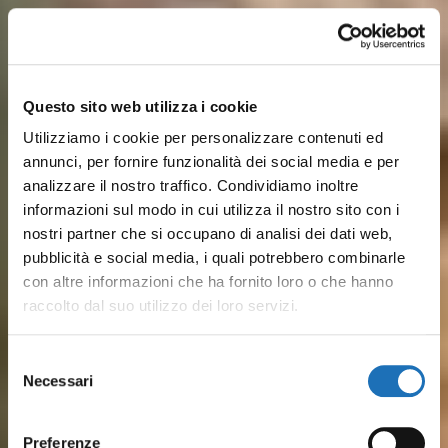
Questo sito web utilizza i cookie
Utilizziamo i cookie per personalizzare contenuti ed
annunci, per fornire funzionalità dei social media e per
analizzare il nostro traffico. Condividiamo inoltre
informazioni sul modo in cui utilizza il nostro sito con i
nostri partner che si occupano di analisi dei dati web,
pubblicità e social media, i quali potrebbero combinarle
con altre informazioni che ha fornito loro o che hanno
raccolto dal suo utilizzo dei loro servizi.
Sulle rive del Porto Canale,
Dalle spiagge attrezzate ai lidi
Dal pesce fresco ai piatti
Musei, barche storiche e
Pineta, parchi cittadini, colline
Tra mare ed entroterra, ti
Selezione
disegnato da Leonardo, storia
più tranquilli, il mare di
Necessari
romagnoli: Il gusto vero del
luoghi della cultura
verdeggianti a pochi km e
aspettano esperienze
del
marinara e vita quotidiana si
Cesenatico è serenità,
consenso
borgo marinaro è in ristoranti
raccontano secoli di
tantissime SPA: Cesenatico è
outdoor, percorsi in bici,
incontrano tra le case
divertimento e tradizione
Preferenze