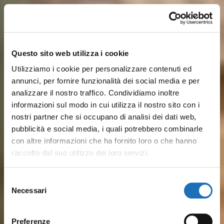
Questo sito web utilizza i cookie
Utilizziamo i cookie per personalizzare contenuti ed
annunci, per fornire funzionalità dei social media e per
analizzare il nostro traffico. Condividiamo inoltre
informazioni sul modo in cui utilizza il nostro sito con i
nostri partner che si occupano di analisi dei dati web,
pubblicità e social media, i quali potrebbero combinarle
con altre informazioni che ha fornito loro o che hanno
raccolto dal suo utilizzo dei loro servizi.
Sulle rive del Porto Canale,
Dalle spiagge attrezzate ai lidi
Dal pesce fresco ai piatti
Musei, barche storiche e
Pineta, parchi cittadini, colline
Tra mare ed entroterra, ti
Selezione
disegnato da Leonardo, storia
più tranquilli, il mare di
Necessari
romagnoli: Il gusto vero del
luoghi della cultura
verdeggianti a pochi km e
aspettano esperienze
del
marinara e vita quotidiana si
Cesenatico è serenità,
consenso
borgo marinaro è in ristoranti
raccontano secoli di
tantissime SPA: Cesenatico è
outdoor, percorsi in bici,
incontrano tra le case
divertimento e tradizione
Preferenze