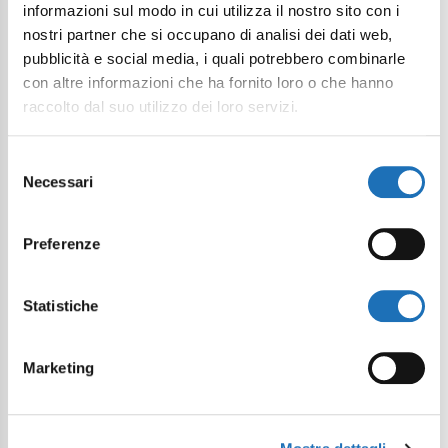
informazioni sul modo in cui utilizza il nostro sito con i
nostri partner che si occupano di analisi dei dati web,
pubblicità e social media, i quali potrebbero combinarle
con altre informazioni che ha fornito loro o che hanno
raccolto dal suo utilizzo dei loro servizi.
Selezione
Necessari
Continue exploring
del
consenso
Your digital journey inside Cesenatico
Preferenze
Statistiche
Marketing