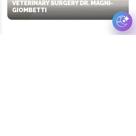
VETERINARY SURGERY DR. MAGNI-
GIOMBETTI
Load more ➞
Continue exploring
Your digital journey inside Cesenatico