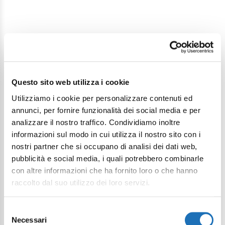
Questo sito web utilizza i cookie
Utilizziamo i cookie per personalizzare contenuti ed
annunci, per fornire funzionalità dei social media e per
analizzare il nostro traffico. Condividiamo inoltre
informazioni sul modo in cui utilizza il nostro sito con i
nostri partner che si occupano di analisi dei dati web,
Tourist information
pubblicità e social media, i quali potrebbero combinarle
con altre informazioni che ha fornito loro o che hanno
and services
raccolto dal suo utilizzo dei loro servizi.
Tips and services to make the most of
Selezione
Necessari
del