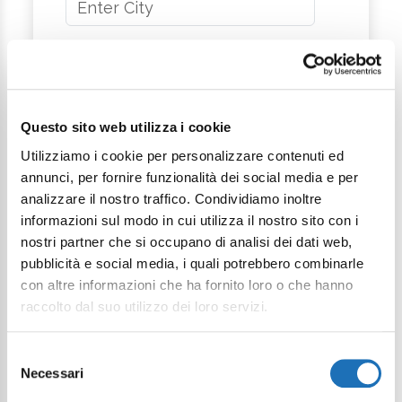
Message
Questo sito web utilizza i cookie
Utilizziamo i cookie per personalizzare contenuti ed
annunci, per fornire funzionalità dei social media e per
analizzare il nostro traffico. Condividiamo inoltre
informazioni sul modo in cui utilizza il nostro sito con i
I want to subscribe to the newsletter*
nostri partner che si occupano di analisi dei dati web,
pubblicità e social media, i quali potrebbero combinarle
I consent to the processing of
con altre informazioni che ha fornito loro o che hanno
personal data as defined within the
raccolto dal suo utilizzo dei loro servizi.
Privacy Policy
*
Selezione
Send Request
Necessari
del
consenso