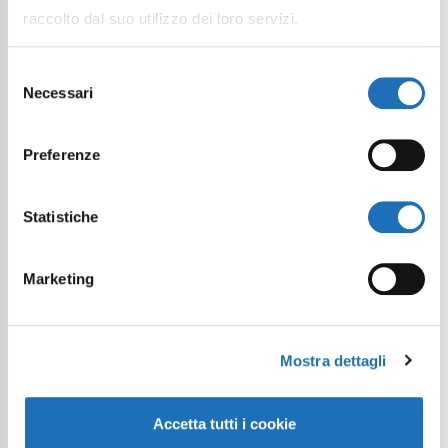
Continue exploring
raccolto dal suo utilizzo dei loro servizi.
Your digital journey inside Cesenatico
Selezione
Necessari
del
consenso
Preferenze
Statistiche
Marketing
Mostra dettagli
Accetta tutti i cookie