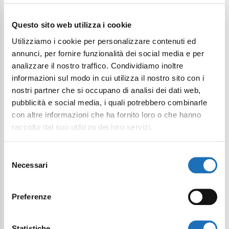
Continue exploring
Questo sito web utilizza i cookie
Your digital journey inside Cesenatico
Utilizziamo i cookie per personalizzare contenuti ed
annunci, per fornire funzionalità dei social media e per
analizzare il nostro traffico. Condividiamo inoltre
informazioni sul modo in cui utilizza il nostro sito con i
nostri partner che si occupano di analisi dei dati web,
pubblicità e social media, i quali potrebbero combinarle
con altre informazioni che ha fornito loro o che hanno
raccolto dal suo utilizzo dei loro servizi.
Selezione
Necessari
del
consenso
Preferenze
Statistiche