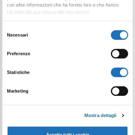
con altre informazioni che ha fornito loro o che hanno
raccolto dal suo utilizzo dei loro servizi.
Continue exploring
Selezione
Your digital journey inside Cesenatico
Necessari
del
consenso
Preferenze
Statistiche
Marketing
Mostra dettagli
Accetta tutti i cookie