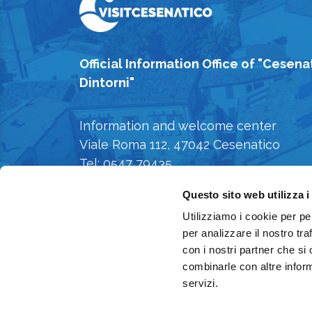
Official Information Office of "Cesena
Dintorni"
Information and welcome center
Viale Roma 112, 47042 Cesenatico
Tel: 0547 79435
E-mail: iat@comune.cesenatico.fc.it
Questo sito web utilizza i
Privacy Policy
-
Cookie Policy
Utilizziamo i cookie per pe
per analizzare il nostro tra
con i nostri partner che si
combinarle con altre inform
servizi.