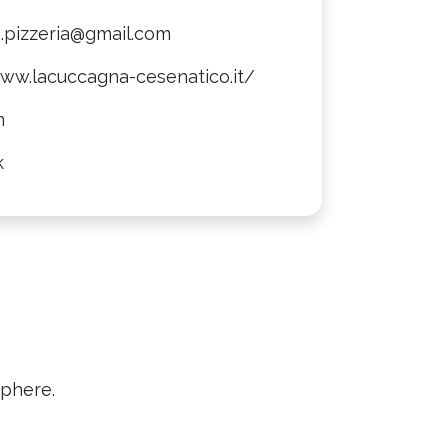
.pizzeria@gmail.com
www.lacuccagna-cesenatico.it/
m
k
sphere.