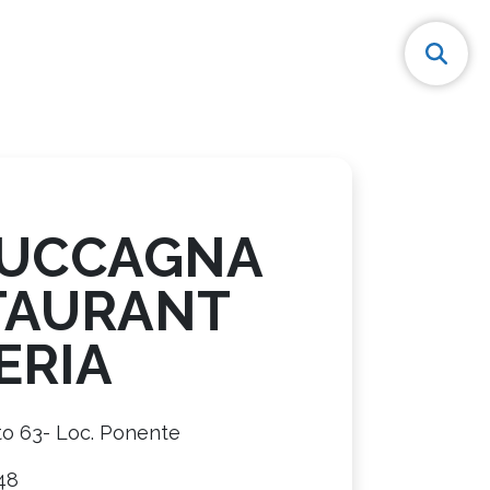
CUCCAGNA
TAURANT
ERIA
to 63- Loc. Ponente
48