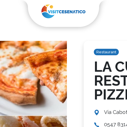
Restaurant
LA 
RES
PIZZ
Via Cabo
0547 831