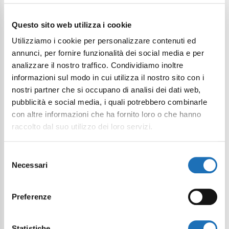
Continue exploring
Questo sito web utilizza i cookie
Your digital journey inside Cesenatico
Utilizziamo i cookie per personalizzare contenuti ed
annunci, per fornire funzionalità dei social media e per
analizzare il nostro traffico. Condividiamo inoltre
informazioni sul modo in cui utilizza il nostro sito con i
nostri partner che si occupano di analisi dei dati web,
pubblicità e social media, i quali potrebbero combinarle
con altre informazioni che ha fornito loro o che hanno
raccolto dal suo utilizzo dei loro servizi.
Selezione
Necessari
del
consenso
Preferenze
Statistiche