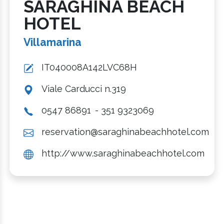
SARAGHINA BEACH
HOTEL
Villamarina
IT040008A142LVC68H
Viale Carducci n.319
0547 86891
- 351 9323069
reservation@saraghinabeachhotel.com
http://www.saraghinabeachhotel.com