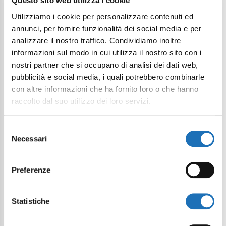
Questo sito web utilizza i cookie
Utilizziamo i cookie per personalizzare contenuti ed
annunci, per fornire funzionalità dei social media e per
analizzare il nostro traffico. Condividiamo inoltre
informazioni sul modo in cui utilizza il nostro sito con i
nostri partner che si occupano di analisi dei dati web,
pubblicità e social media, i quali potrebbero combinarle
LA FORNACE ROMANA DI CA TURCHI
con altre informazioni che ha fornito loro o che hanno
raccolto dal suo utilizzo dei loro servizi.
POI
Selezione
Necessari
del
consenso
Preferenze
Continua a esplorare
Il tuo viaggio digitale dentro Cesenatico
Statistiche